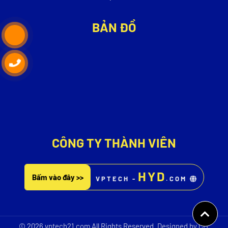
BẢN ĐỒ
CÔNG TY THÀNH VIÊN
HYD
Bấm vào đây >>
VPTECH -
.COM
© 2026
vptech21.com
All Rights Reserved.
Designed by CIT