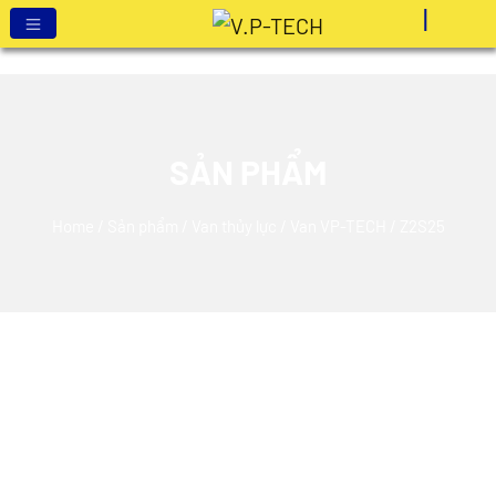
SẢN PHẨM
Home
/
Sản phẩm
/
Van thủy lực
/
Van VP-TECH
/ Z2S25