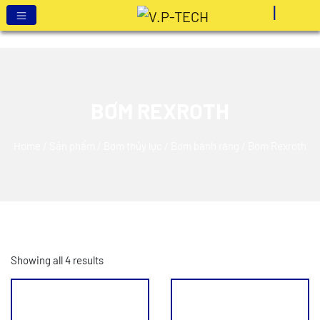
BƠM REXROTH
Home
/
Sản phẩm
/
Bơm thủy lực
/
Bơm bánh răng
/ Bơm Rexroth
Showing all 4 results