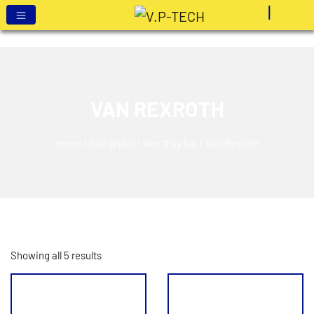
VAN REXROTH
Home
/
Sản phẩm
/
Van thủy lực
/ Van Rexroth
Showing all 5 results