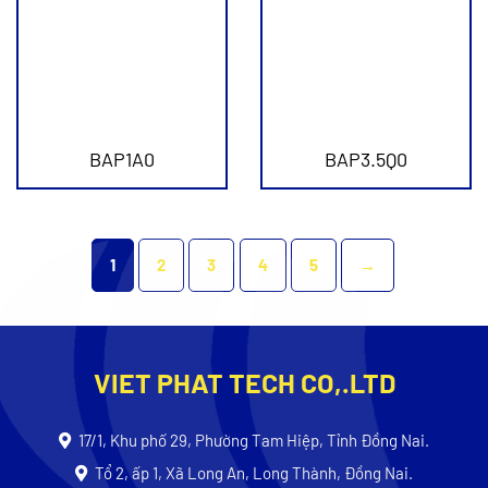
BAP1A0
BAP3.5Q0
1
2
3
4
5
→
VIET PHAT TECH CO,.LTD
17/1, Khu phố 29, Phường Tam Hiệp, Tỉnh Đồng Nai.
Tổ 2, ấp 1, Xã Long An, Long Thành, Đồng Nai.