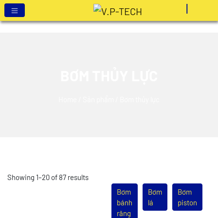
BƠM THỦY LỰC
Home
/
Sản phẩm
/ Bơm thủy lực
Showing 1–20 of 87 results
Bơm
Bơm
Bơm
bánh
lá
piston
răng