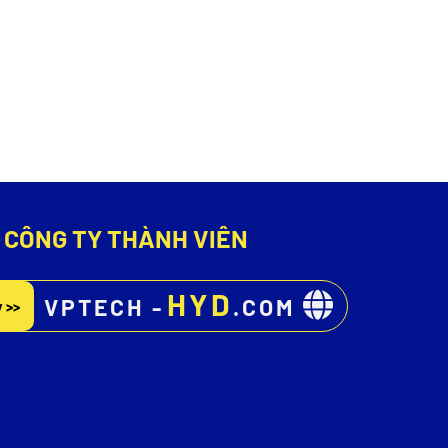
CÔNG TY THÀNH VIÊN
HYD
VPTECH -
.COM
 >>