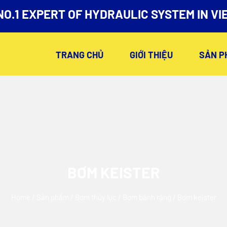
NO.1 EXPERT OF HYDRAULIC SYSTEM IN VI
TRANG CHỦ
GIỚI THIỆU
SẢN P
BƠM KEISTER
Home
/
Sản phẩm
/
Bơm thủy lực
/
Bơm bánh răng
/ Bơm keister