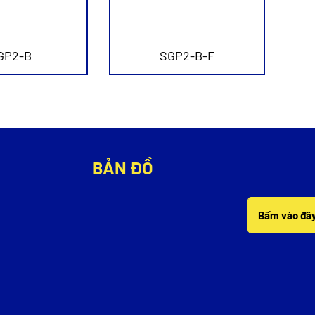
GP2-B
SGP2-B-F
BẢN ĐỒ
Bấm vào đây