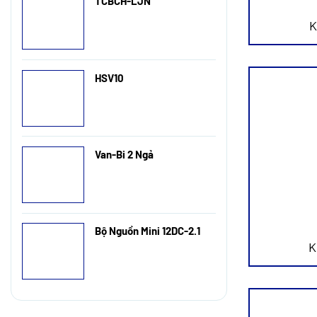
TCBCH-LJN
K
HSV10
Van-Bi 2 Ngả
Bộ Nguồn Mini 12DC-2.1
K