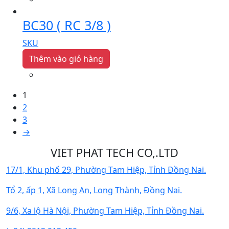
BC30 ( RC 3/8 )
SKU
Thêm vào giỏ hàng
1
2
3
→
VIET PHAT TECH CO,.LTD
17/1, Khu phố 29, Phường Tam Hiệp, Tỉnh Đồng Nai.
Tổ 2, ấp 1, Xã Long An, Long Thành, Đồng Nai.
9/6, Xa lộ Hà Nội, Phường Tam Hiệp, Tỉnh Đồng Nai.