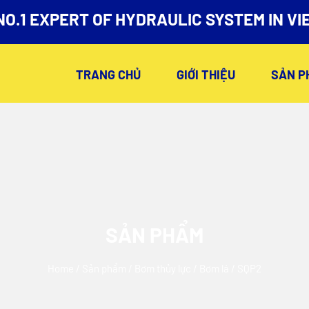
NO.1 EXPERT OF HYDRAULIC SYSTEM IN VI
TRANG CHỦ
GIỚI THIỆU
SẢN P
SẢN PHẨM
Home
/
Sản phẩm
/
Bơm thủy lực
/
Bơm lá
/ SQP2