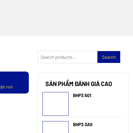
Search
Search
for:
SẢN PHẨM ĐÁNH GIÁ CAO
tận nơi
BHP3.5Q1
BHP3.3A0