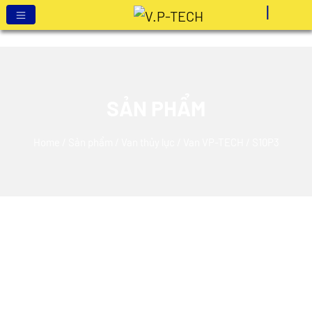
SẢN PHẨM
Home
/
Sản phẩm
/
Van thủy lực
/
Van VP-TECH
/ S10P3