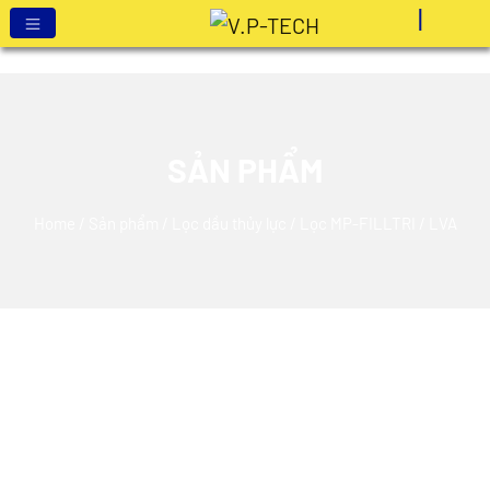
SẢN PHẨM
Home
/
Sản phẩm
/
Lọc dầu thủy lực
/
Lọc MP-FILLTRI
/ LVA