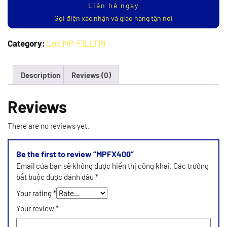
Liên hệ ngay
Gọi điện xác nhận và giao hàng tận nơi
Category:
Lọc MP-FILLTRI
Description
Reviews (0)
Reviews
There are no reviews yet.
Be the first to review “MPFX400”
Email của bạn sẽ không được hiển thị công khai.
Các trường
bắt buộc được đánh dấu
*
Your rating
*
Your review
*