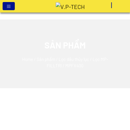
SẢN PHẨM
Home
/
Sản phẩm
/
Lọc dầu thủy lực
/
Lọc MP-
FILLTRI
/ MPFX400