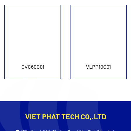
OVC60C01
VLPP10C01
VIET PHAT TECH CO,.LTD