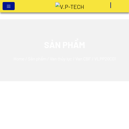
SẢN PHẨM
Home
/
Sản phẩm
/
Van thủy lực
/
Van CBF
/ VLPP20C01